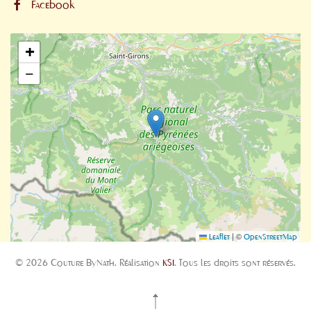
Facebook
+
−
|
©
Leaflet
OpenStreetMap
©
2026
Couture ByNath. Réalisation
KSI
.
Tous les droits sont réservés.