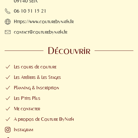
09140 SEIX
06 10 31 15 21
Https://www.couturebynath.fr
contact@couturebynath.fr
Découvrir
Les cours de couture
Les Ateliers & Les Stages
Planning & Inscription
Les P'tits Plus
Me contacter
A propos de Couture ByNath
Instagram