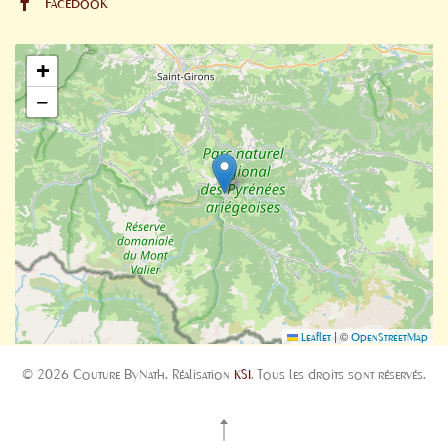
Facebook
+
−
|
©
Leaflet
OpenStreetMap
©
2026
Couture ByNath. Réalisation
KSI
.
Tous les droits sont réservés.