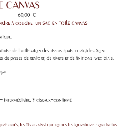
LE CANVAS
60,00
€
un sac en toile canvas
ndre à coudre
tique.
trise de l’utilisation des tissus épais et rigides. Sont
 de poses de renfort, de rivets et de finitions avec biais.
 = intermédiaire, 3 ciseaux=confirmé
présentés, les Tissus ainsi que toutes les fournitures sont inclus